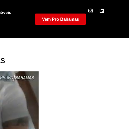
móveis
Vem Pro Bahamas
as