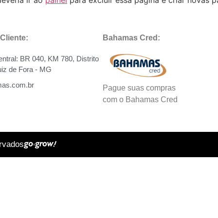
everia ir ao
painel
para excluir essa página e criar novas p
Cliente:
Bahamas Cred:
entral: BR 040, KM 780, Distrito
Juiz de Fora - MG
as.com.br
Pague suas compras
com o Bahamas Cred
ervados